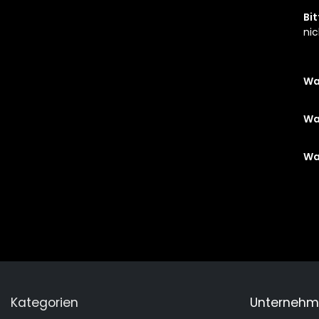
Bit
nic
Wa
Wa
Wa
Kategorien
Unterneh