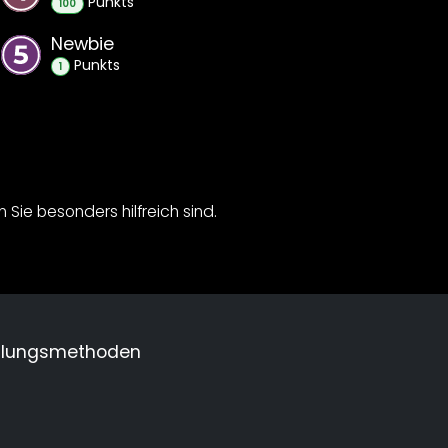
Punkt
s
100
Newbie
Punkt
s
1
Sie besonders hilfreich sind.
hlungsmethoden