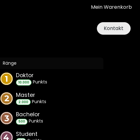
Mein Warenkorb
Kontakt
Ränge
Doktor
Punkt
s
10.000
Master
Punkt
s
2.000
Bachelor
Punkt
s
500
Student