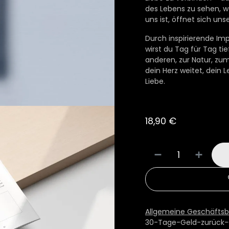
des Lebens zu sehen, w
uns ist, öffnet sich uns
Durch inspirierende Im
wirst du Tag für Tag tie
anderen, zur Natur, zu
dein Herz weitet, dein Le
Liebe.
18,90
€
Allgemeine Geschäfts
30-Tage-Geld-zurück-