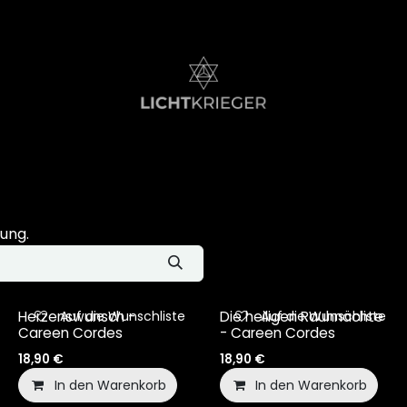
tung.
Auf die Wunschliste
Auf die Wunschliste
Herzenswunsch -
Die heiligen Rauhnächte
Careen Cordes
- Careen Cordes
18,90
€
18,90
€
In den Warenkorb
In den Warenkorb