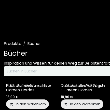
Zum Inhalt springen
Home
Shop
Wir
Produkte
Bücher
Bücher
Inspiration und Wissen für deinen Weg zur Selbstentfal
Auf die Wunschliste
Auf die Wunschliste
Fluss des Lebens -
Dankbarkeit in 90 Tagen
Careen Cordes
- Careen Cordes
18,90
€
18,90
€
In den Warenkorb
In den Warenkorb